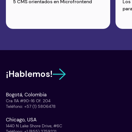
5 CMS orientados en Microfrontend
Los
para
¡Hablemos!
Bogotá, Colombia
Cra 11A #90-16 Of. 204
Teléfono
:
+57 (1) 5806478
Chicago, USA
1440 N Lake Shore Drive, #6C
Teléfono
:
+1 (855) 2759221