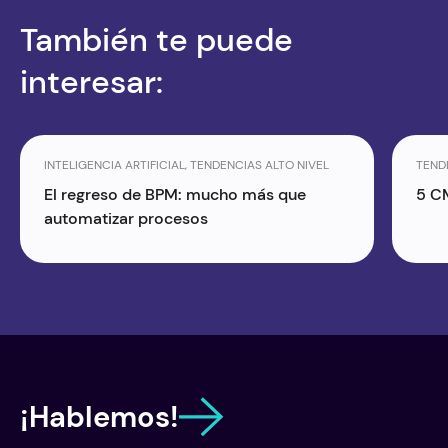
También te puede
interesar:
INTELIGENCIA ARTIFICIAL, TENDENCIAS ALTO NIVEL
TEND
El regreso de BPM: mucho más que
5 C
automatizar procesos
¡Hablemos!