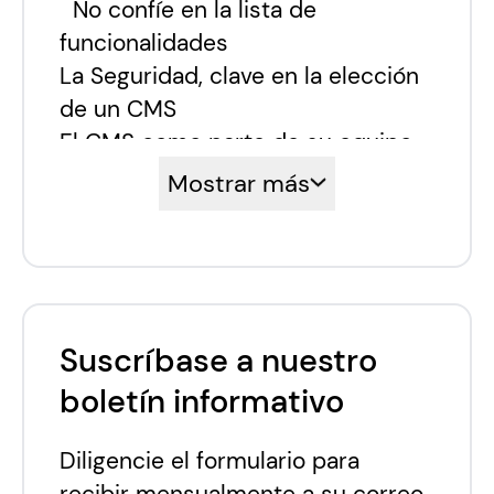
No confíe en la lista de
funcionalidades
La Seguridad, clave en la elección
de un CMS
El CMS como parte de su equipo
de Desarrollo
Mostrar más
Las necesidades de su equipo
CMS de código abierto (gratuito)
vs. CMS de pago
Mitigar las dependencias o “lock-
ins”
Suscríbase a nuestro
Pensar más allá de las
boletín informativo
características del CMS
Contáctenos
Diligencie el formulario para
recibir mensualmente a su correo