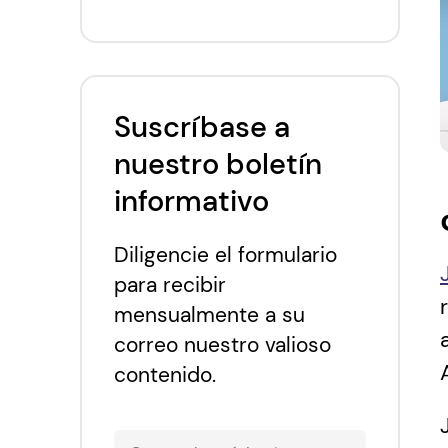
¿Para quién es Jamstack?
Jamstack y Headless
CMS
Jamstack y Aplyca en
Suscríbase a
Colombia
nuestro boletín
informativo
Diligencie el formulario
para recibir
mensualmente a su
correo nuestro valioso
contenido.