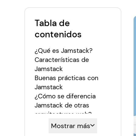
Tabla de
contenidos
¿Qué es Jamstack?
Características de
Jamstack
Buenas prácticas con
Jamstack
¿Cómo se diferencia
Jamstack de otras
arquitecturas web?
Ventajas y desventajas
Mostrar más
de Jamstack