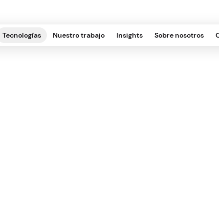
Tecnologías
Nuestro trabajo
Insights
Sobre nosotros
JAMStack una nuev
desarrollo web mo
ESARROLLO WEB, INFRAESTRUCTURA
.
2022.01.04