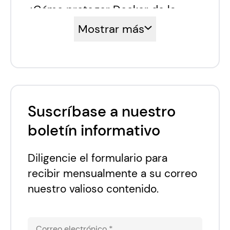
¿Cómo proteger Docker de la
vulnerabilidad CVE-2019-5736?
Mostrar más
Las actualizaciones: más
importantes de lo que se cree
¿Cuál es la solución más rápida?
Suscríbase a nuestro
boletín informativo
Diligencie el formulario para
recibir mensualmente a su correo
nuestro valioso contenido.