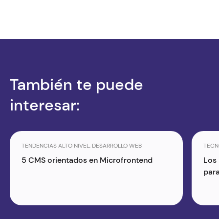
También te puede
interesar:
TENDENCIAS ALTO NIVEL, DESARROLLO WEB
TECN
5 CMS orientados en Microfrontend
Los
para