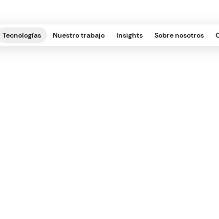
Tecnologías
Nuestro trabajo
Insights
Sobre nosotros
Cómo elegir softwa
de proyectos en 2
EGOCIO, OPERACIONES
.
2023.04.07