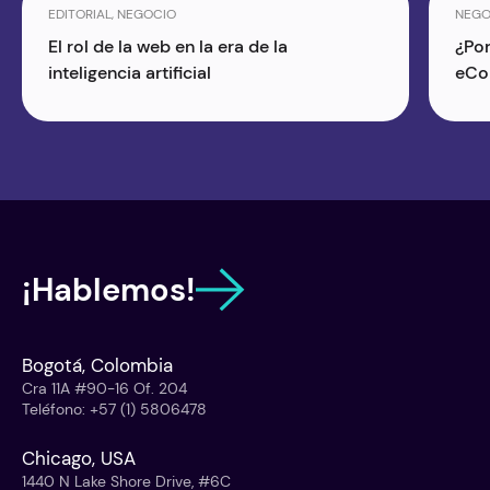
EDITORIAL, NEGOCIO
NEGO
El rol de la web en la era de la
¿Por
inteligencia artificial
eCo
¡Hablemos!
Bogotá, Colombia
Cra 11A #90-16 Of. 204
Teléfono
:
+57 (1) 5806478
Chicago, USA
1440 N Lake Shore Drive, #6C